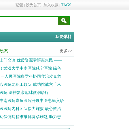
繁體
|
设为首页
|
加入收藏
|
TAGS
我要爆料
更多>>
动态
上门义诊 优质资源零距离惠民 ——
！武汉大学中南医院咸宁医院 绿色
第一人民医院多学科协同救治攻克危
心医院两职工领队 成功挑战六千米
医院 深耕复杂冠脉微创诊疗
中南医院嘉鱼医院开展中医惠民义诊
医医院内科团队接力施救 暖心救治
幼保健院精准破解备孕难题 助力患