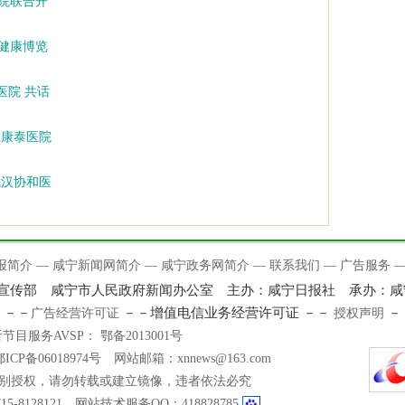
院联合开
健康博览
医院 共话
鱼康泰医院
武汉协和医
报简介
—
咸宁新闻网简介
—
咸宁政务网简介
—
联系我们
—
广告服务
委宣传部 咸宁市人民政府新闻办公室 主办：咸宁日报社 承办：
－－
－－增值电信业务经营许可证 －－
－
证
广告经营许可证
授权声明
目服务AVSP： 鄂备2013001号
.cn 鄂ICP备06018974号 网站邮箱：xnnews@163.com
别授权，请勿转载或建立镜像，违者依法必究
-8128121 网站技术服务QQ：418828785