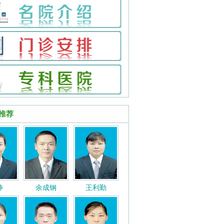
推荐
静
余成钢
王利勤