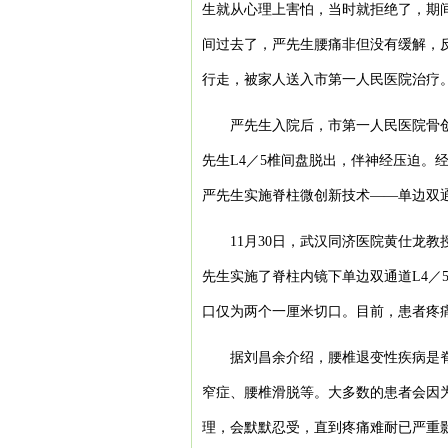
生就从心理上害怕，当时就拒绝了，期
间过去了，严先生腰痛非但没有缓解，
行走，被家人送入市第一人民医院治疗
严先生入院后，市第一人民医院骨创
先生L4／5椎间盘脱出，伴神经压迫。
严先生实施脊柱微创新技术——单边双通
11月30日，武汉同济医院黄仕龙
先生实施了脊柱内镜下单边双通道L4／
口仅为两个一厘米切口。目前，患者疼
据刘昌余介绍，腰椎退变性疾病是
窄症、腰椎滑脱等。大多数的患者会因
理，会默默忍受，直到疼痛难耐已严重