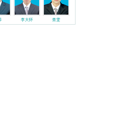
莎
李大怀
查雯