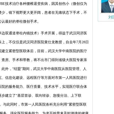
BE技术治疗各种腰椎退变疾病，因其创伤小（微创仅为
费少，镜下视野更大更开阔，患者在无痛状态下手术，不
刘
公认最好的脊柱微创手术。
（单边双通道脊柱内镜技术）手术开展，得益于武汉同济医
上，不仅仅是武汉同济医院黄仕龙教授，自去年7月28日
院建立紧密型医联体后，目前，武汉大学中南医院的医疗
、查房、手术和带教，将不出市门得到省级大医院专家亲
此外，“结盟”期间，武汉大学中南医院从医院管理、人
沉、信息化建设、远程医疗等方面对市第一人民医院进行
医院的服务能力、医疗质量、技术水平，实现医疗联合体
逐步建立了“基层首诊、双向转诊、急慢分治、上下联
。与此同时，市第一人民医院各科充分利用“紧密型医联
疗服务、强化医院服务能力、为老百姓带来及时便捷的健康