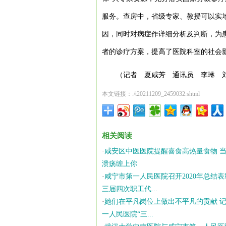
服务。查房中，省级专家、教授可以实
因，同时对病症作详细分析及判断，为
者的诊疗方案，提高了医院科室的社会
（记者 夏咸芳 通讯员 李琳 
本文链接：./t20211209_2459032.shtml
相关阅读
·
咸安区中医医院提醒喜食高热量食物 
溃疡缠上你
·
咸宁市第一人民医院召开2020年总结
三届四次职工代...
·
她们在平凡岗位上做出不平凡的贡献 
一人民医院“三...