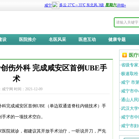
建设
医院推介
名医风采
医患互动
健康专题
医疗
·
省级专家
创伤外科 完成咸安区首例UBE手
·
极速取栓
术
·
咸宁 市
咸宁网 时间：2021-12-09
·
咸宁市中
·
通山人民
外科完成咸安区首例UBE（单边双通道脊柱内镜技术）手
·
武汉大学
创手术的一项技术空白。
·
咸宁市中
·
咸宁市妇
多家医院就诊，都建议其开放手术治疗，一听说开刀，严先