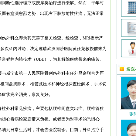
间间断性选择理疗或按摩类治疗进行缓解。然而，半年时
反而有愈演愈烈之势，出现右下肢放射性疼痛，无法正常
。
伤外科立即为其完善了相关检查。经检查，MRI提示严
经多次科内讨论，决定邀请武汉同济医院黄仕龙教授前来为
道脊柱内镜技术（UBE），为其解除疾病带来的痛苦。
名医
教授与咸宁市第一人民医院骨创伤外科主任刘昌余联合为严
5椎间盘摘除术，椎管减压术和神经根探查松解术，手术切
痛症状完全消失，康复良好。
脊柱外科常见疾病，主要包括腰椎间盘突出症、腰椎管狭
张
为担心看病给家庭带来负担、或者因为对手术的恐惧心
影响到日常生活时，才会去医院就诊。目前，外科治疗手