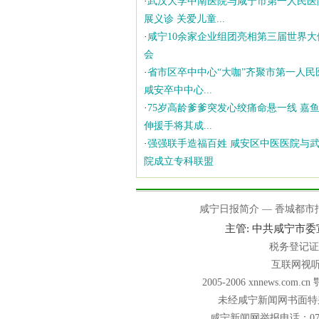
·
武汉大学中南医院与咸宁市第一人民医
展义诊 关爱儿童...
·
咸宁10余家企业组团亮相第三届世界大
会
·
省市区卒中中心“大咖”齐聚市第一人民
咸安卒中中心...
·
75岁高龄爹爹突发心绞痛命悬一线 嘉
伸援手将其成...
·
强强联手造福百姓 咸安区中医医院与
院成立专科联盟
咸宁日报简介
—
香城都市
主管: 中共咸宁市
税务登记
互联网视听节
2005-2006 xnnews.com
未经咸宁新闻网书面特
咸宁新闻网举报电话：0715