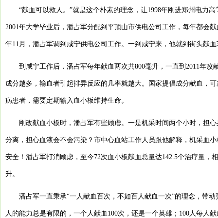
“献血可以救人。”就是这个朴素的理念，让1998年刚进郑州电力
2001年大学毕业后，潘占军分配到平顶山市供电公司工作，每年都会献
年11月，潘占军调到咸宁供电公司工作。一到咸宁来，他就到街头献血车
到咸宁工作后，潘占军每年献血两次共800毫升，一直到2011年
成分越多，输血者引起排异反应的几率就越大。国家提倡成分献血，可
病患者，需要定期输入血小板维持生命。
刚改献血小板时，潘占军有些顾虑。一是机采时间两个小时，担心身
分离，担心血液会不会污染？市中心血站工作人员跟他解释，机采血小
安全！潘占军打消顾虑，至今72次血小板献血总量达142.5个治疗量，相
升。
潘占军一直秉承“一人献血百次，不如百人献血一次”的理念，带动
人的能力总是有限的，一个人献血100次，还是一个英雄；100人每人献