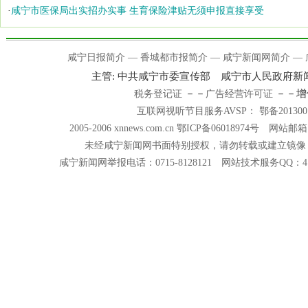
·
咸宁市医保局出实招办实事 生育保险津贴无须申报直接享受
咸宁日报简介
—
香城都市报简介
—
咸宁新闻网简介
—
主管: 中共咸宁市委宣传部 咸宁市人民政府
－－
－－增
税务登记证
广告经营许可证
互联网视听节目服务AVSP： 鄂备201300
2005-2006 xnnews.com.cn 鄂ICP备06018974号 网站邮箱
未经咸宁新闻网书面特别授权，请勿转载或建立镜像
咸宁新闻网举报电话：0715-8128121 网站技术服务QQ：418