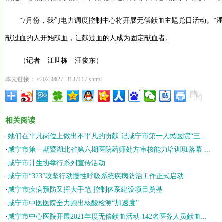
“7月份，我们电力调度控制中心将开展无偿献血主题党日活动。”
献过血的人开始献血，让献过血的人成为固定献血者。
（记者 江世栋 汪俊东）
本文链接：./t20230627_3137117.shtml
相关阅读
·
她们在平凡岗位上做出不平凡的贡献 记咸宁市第一人民医院“三...
·
咸宁市第一期暨湖北省第六期医院药师处方审核能力培训班落幕 ...
·
咸宁市计生协举行系列宣传活动
·
咸宁市“323”攻坚行动慢性呼吸系统疾病防治工作正式启动
·
咸宁市疾病预防又挥大手笔 控制体系建设项目奠基
·
咸宁市中医医院全力跑出核酸检测“加速度”
·
咸宁市中心医院开展2021年度无偿献血活动 142名医务人员献血...