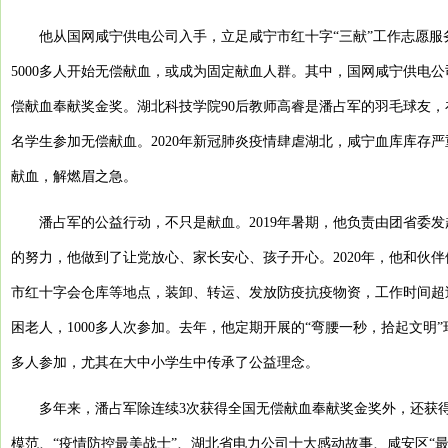
他从国网咸宁供电公司入手，立足咸宁市红十字“三献”工作志愿
5000多人开始无偿献血，或成为固定献血人群。其中，国网咸宁供电公
偿献血奉献奖金奖。湖北科技学院90后教师高睿是潘占军的羽毛球友
名学生参加无偿献血。2020年新冠肺炎疫情肆虐湖北，咸宁血库库存
献血，解燃眉之急。
潘占军的公益行动，不只是献血。2019年暑期，他负责由团省委
的努力，他做到了让党放心、家长安心、孩子开心。2020年，他和伙
市红十字会仓库等地点，装卸、转运、发放防疫抗疫物资，工作时间超过5
困老人，1000多人次参加。去年，他定期开展的“弯腰一秒，拾起文明
多人参加，尤其在大中小学生中传承了公益理念。
多年来，潘占军除连续3次获得全国无偿献血奉献奖金奖外，还获
模范、“疫情防控最美战士”、湖北省电力公司十大感动故事、咸安区“最