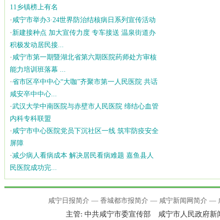
11乡镇榜上有名
·
咸宁市举办3·24世界防治结核病日系列宣传活动
·
新建接种点 加大宣传力度 专车接送 温泉街道办
积极发动居民接...
·
咸宁市第一期暨湖北省第六期医院药师处方审核
能力培训班落幕 ...
·
省市区卒中中心“大咖”齐聚市第一人民医院 共话
咸安卒中中心...
·
武汉大学中南医院与赤壁市人民医院 缔结心血管
内科专科联盟
·
咸宁市中心医院党员下沉社区一线 筑牢防疫安全
屏障
·
减少病人看病成本 解决居民看病难题 嘉鱼县人
民医院成功完...
咸宁日报简介
—
香城都市报简介
—
咸宁新闻网简介
—
主管: 中共咸宁市委宣传部 咸宁市人民政府