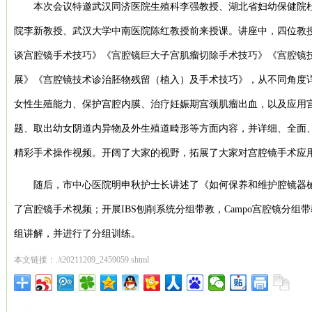
本次会议特邀武汉同济医院生殖科李强教授、湖北省妇幼保健院
院李新教授、武汉大学中南医院陈红教授前来授课。讲座中，四位教
谈宫腔镜手术技巧》《宫腔镜巨大子宫肌瘤切除手术技巧》《宫腔镜
展》《宫腔镜技术诊治胚物残留（植入）及手术技巧》，从不同角度
女性生殖能力、保护宫腔内膜、治疗妊娠期宫颈肌瘤出血，以及应用
题、取出幼女阴道内异物及外生殖道畸形等方面内容，并详细、全面
精彩手术操作视频。开阔了大家的视野，拓展了大家对宫腔镜手术应
随后，市中心医院明申秋护士长讲述了《如何保养和维护腔镜器
了宫腔镜手术视频；开展IBS刨削系统分组带教，Campo宫腔镜分组
组讲解，并进行了分组训练。
本文链接：./t20211209_2459059.shtml