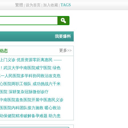
繁體
|
设为首页
|
加入收藏
|
TAGS
我要爆料
更多>>
动态
上门义诊 优质资源零距离惠民 ——
！武汉大学中南医院咸宁医院 绿色
第一人民医院多学科协同救治攻克危
心医院两职工领队 成功挑战六千米
医院 深耕复杂冠脉微创诊疗
中南医院嘉鱼医院开展中医惠民义诊
医医院内科团队接力施救 暖心救治
幼保健院精准破解备孕难题 助力患