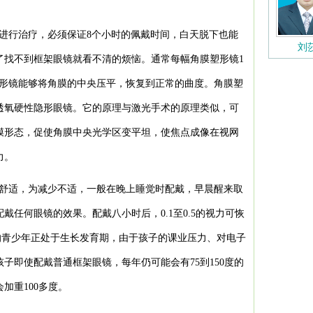
进行治疗，必须保证8个小时的佩戴时间，白天脱下也能
刘
了找不到框架眼镜就看不清的烦恼。通常每幅角膜塑形镜1
塑形镜能够将角膜的中央压平，恢复到正常的曲度。角膜塑
透氧硬性隐形眼镜。它的原理与激光手术的原理类似，可
膜形态，促使角膜中央光学区变平坦，使焦点成像在视网
力。
不舒适，为减少不适，一般在晚上睡觉时配戴，早晨醒来取
任何眼镜的效果。配戴八小时后，0.1至0.5的视力可恢
左右的青少年正处于生长发育期，由于孩子的课业压力、对电子
子即使配戴普通框架眼镜，每年仍可能会有75到150度的
加重100多度。