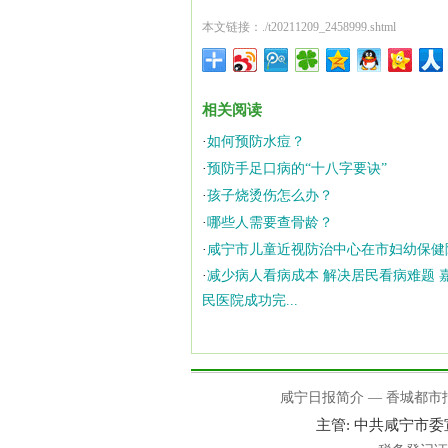
本文链接：./t20211209_2458999.shtml
相关阅读
·
如何预防水痘？
·
预防手足口病的“十八字要诀”
·
孩子烧烫伤怎么办？
·
哪些人需要查骨龄？
·
咸宁市儿童近视防治中心在市妇幼保健
·
减少病人看病成本 解决居民看病难题 
民医院成功完...
咸宁日报简介
—
香城都市
主管: 中共咸宁市