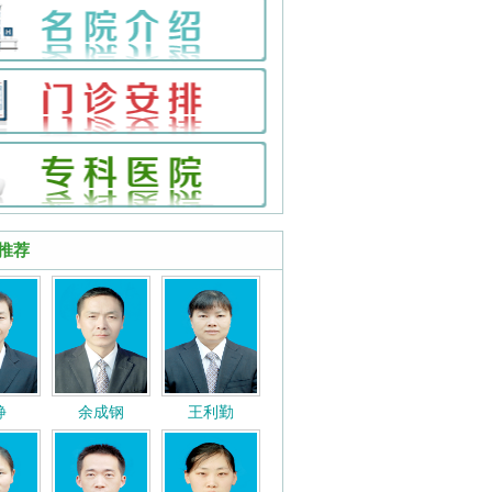
推荐
静
余成钢
王利勤