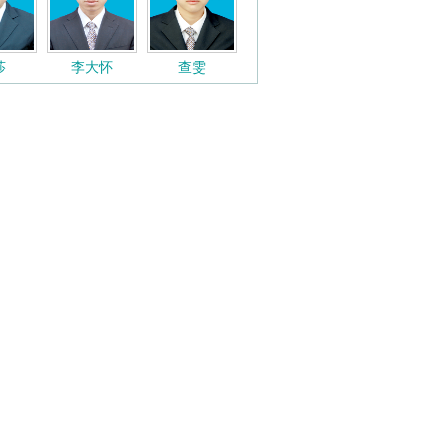
莎
李大怀
查雯