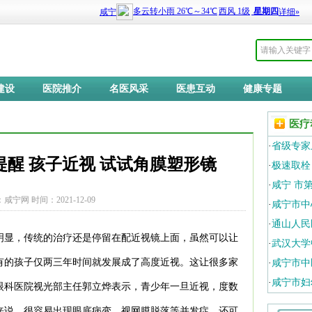
建设
医院推介
名医风采
医患互动
健康专题
医疗
·
省级专家
醒 孩子近视 试试角膜塑形镜
·
极速取栓
·
咸宁 市
咸宁网 时间：2021-12-09
·
咸宁市中
·
通山人民
明显，传统的治疗还是停留在配近视镜上面，虽然可以让
·
武汉大学
有的孩子仅两三年时间就发展成了高度近视。这让很多家
·
咸宁市中
·
咸宁市妇
眼科医院视光部主任郭立烨表示，青少年一旦近视，度数
来说，很容易出现眼底病变、视网膜脱落等并发症，还可